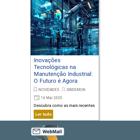
engenharia de montagem deve
adotar.
Inovações
Tecnológicas na
Manutenção Industrial:
O Futuro é Agora
NOVIDADES
SINDEMON
16 Mai 2025
Descubra como as mais recentes
inovações tecnológicas estão
Ler tudo
revolucionando a manutenção
industrial e como seu sindicato
pode se beneficiar.