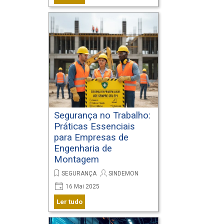
o impacto ambiental e adotar
práticas mais sustentáveis.
Segurança no Trabalho:
Práticas Essenciais
para Empresas de
Engenharia de
Montagem
SEGURANÇA
SINDEMON
16 Mai 2025
A segurança no trabalho é uma
Ler tudo
prioridade. Conheça as práticas
essenciais que toda empresa de