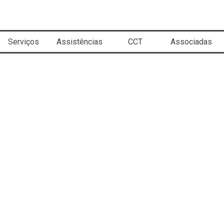
Pular menu
Serviços
Assistências
▼
CCT
▼
Associadas