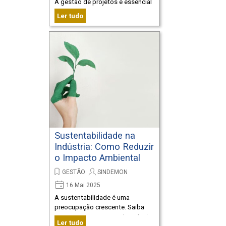
A gestão de projetos é essencial
para o sucesso. Descubra
Ler tudo
estratégias eficazes para
gerenciar projetos de engenharia
de montagem.
Sustentabilidade na
Indústria: Como Reduzir
o Impacto Ambiental
GESTÃO
SINDEMON
16 Mai 2025
A sustentabilidade é uma
preocupação crescente. Saiba
como sua empresa pode reduzir
Ler tudo