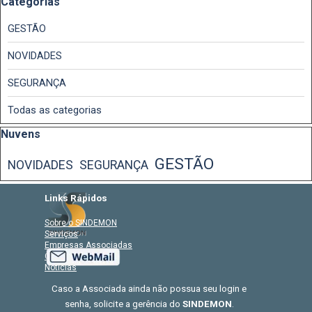
Pular bloco Categorias
Categorias
GESTÃO
NOVIDADES
SEGURANÇA
Todas as categorias
Pular bloco Nuvens
Nuvens
GESTÃO
NOVIDADES
SEGURANÇA
Links Rápidos
Sobre o SINDEMON
Serviços
Empresas Associadas
CCT
Notícias
Caso a Associada ainda não possua seu login e
senha, solicite a gerência do
SINDEMON
.