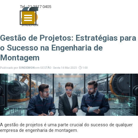
Ir para o conteúdo
Tel.: 21 2517 0405
Pular menu
Gestão de Projetos: Estratégias para
o Sucesso na Engenharia de
Montagem
Publicado por
SINDEMON
em
GESTÃO
· Sexta 16 Mai 2025 ·
1:00
A gestão de projetos é uma parte crucial do sucesso de qualquer
empresa de engenharia de montagem.