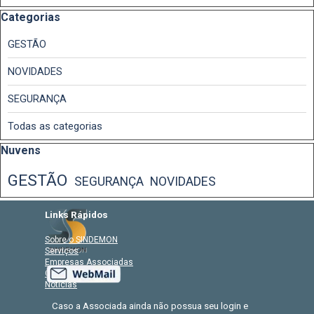
Pular bloco Categorias
Categorias
GESTÃO
NOVIDADES
SEGURANÇA
Todas as categorias
Pular bloco Nuvens
Nuvens
GESTÃO
SEGURANÇA
NOVIDADES
Links Rápidos
Sobre o SINDEMON
Serviços
Empresas Associadas
CCT
Notícias
Caso a Associada ainda não possua seu login e